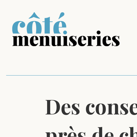
Des conse
près de c