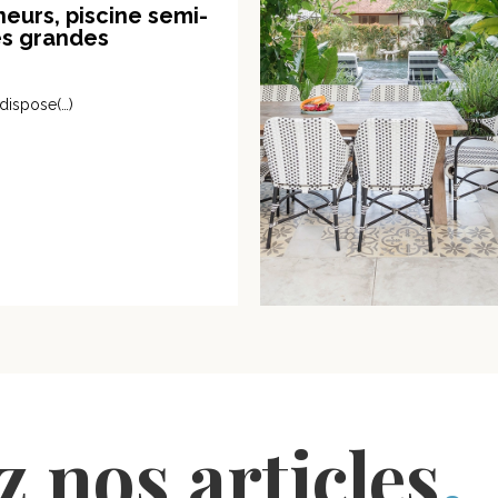
eurs, piscine semi-
es grandes
!
dispose(…)
 nos articles