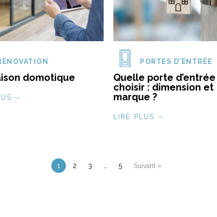
RÉNOVATION
PORTES D'ENTRÉE
ison domotique
Quelle porte d’entrée
choisir : dimension et
marque ?
LUS
LIRE PLUS
1
2
3
…
5
Suivant »